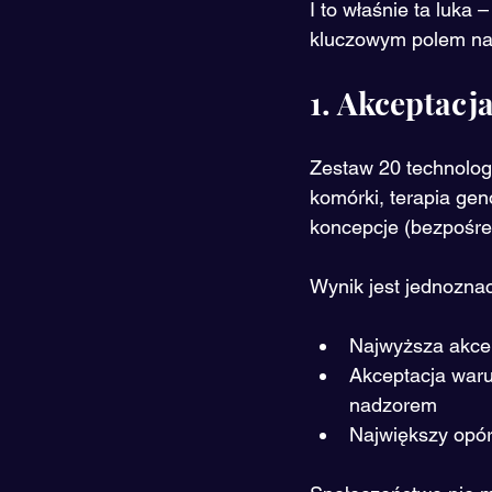
I to właśnie ta luka
kluczowym polem na
1. Akceptacj
Zestaw 20 technolog
komórki, terapia gen
koncepcje (bezpośre
Wynik jest jednozna
Najwyższa akcep
Akceptacja waru
nadzorem
Największy opór