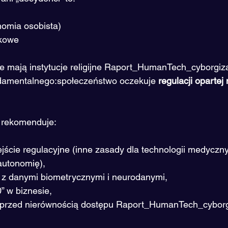
nomia osobista)
kowe
e mają instytucje religijne Raport_HumanTech_cyborgiza
damentalnego:społeczeństwo oczekuje 
regulacji opartej
 rekomenduje:
ście regulacyjne (inne zasady dla technologii medycznyc
autonomię),
 z danymi biometrycznymi i neurodanymi,
0” w biznesie,
 przed nierównością dostępu Raport_HumanTech_cyborg