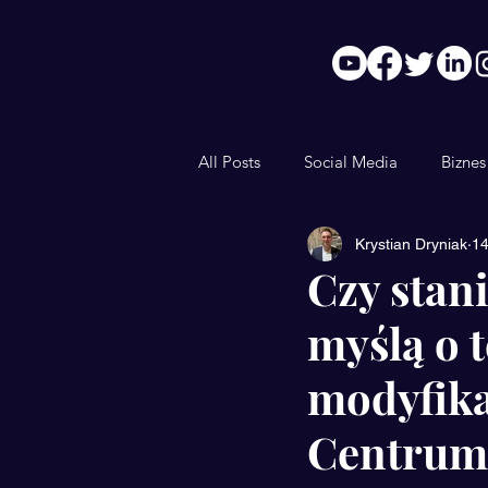
All Posts
Social Media
Biznes
Krystian Dryniak
14
AI
Innowacje
LinkedIn
Czy stan
myślą o 
modyfika
Centrum