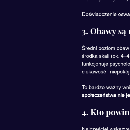
Doświadczenie oswaj
3. Obawy są 
Średni poziom obaw 
środka skali (ok. 4–4
funkcjonuje psycholo
ciekawość i niepokój
To bardzo ważny wnio
społeczeństwa nie jes
4. Kto powin
Najczęściej wskazywa