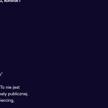
 kontroli i 
s”
To nie jest 
baty publicznej.
ercing, 