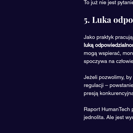
To już nie jest pytan
5. Luka odp
Jako praktyk pracuj
luką odpowiedzialno
mogą wspierać, moni
spoczywa na człowie
Jeżeli pozwolimy, by
regulacji – powstani
presją konkurencyjną
Raport HumanTech pok
jednolita. Ale jest w