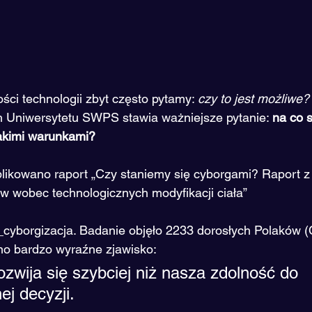
ści technologii zbyt często pytamy: 
czy to jest możliwe?
Uniwersytetu SWPS stawia ważniejsze pytanie: 
na co 
jakimi warunkami?
blikowano raport „Czy staniemy się cyborgami? Raport z
w wobec technologicznych modyfikacji ciała” 
borgizacja. Badanie objęło 2233 dorosłych Polaków (C
dno bardzo wyraźne zjawisko:
ozwija się szybciej niż nasza zdolność do 
ej decyzji.