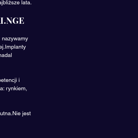
jbliższe lata.
AI.NGE
GE nazywamy 
j.Implanty 
nadal 
tencji i 
a: rynkiem, 
tna.Nie jest 