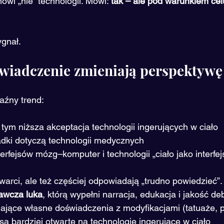
wi „nie” technologii. Mówi: 
tak – ale pod warunkiem celu,
ygnał.
świadczenie zmieniają perspektywę
aźny trend:
 tym niższa akceptacja technologii ingerujących w ciało
dki dotyczą technologii medycznych
erfejsów mózg–komputer i technologii „ciało jako interfej
warci, ale też częściej odpowiadają „trudno powiedzieć”. 
awcza luka
, którą wypełni narracja, edukacja i jakość de
jące własne doświadczenia z modyfikacjami (tatuaże, pi
ą bardziej otwarte na technologie ingerujące w ciało 