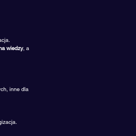
cja.
 na wiedzy
, a 
h, inne dla 
izacja.