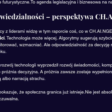
ie futurystyczne.To agenda legislacyjna i biznesowa na na
owiedzialności – perspektywa CH.
ący z liderami widzę w tym raporcie coś, co w CH.AI.N
ści
. Technologia może więcej. Algorytmy sugerują szybcie
torować, wzmacniać. Ale odpowiedzialność za decyzję 
ku.
 rozwój technologii wyprzedził rozwój świadomości, kompe
e próżnia decyzyjna. A próżnia zawsze zostaje wypełnion
 albo narracją strachu.
azuje, że społeczna granica już istnieje.Nie jest absolu
yczuwalna.