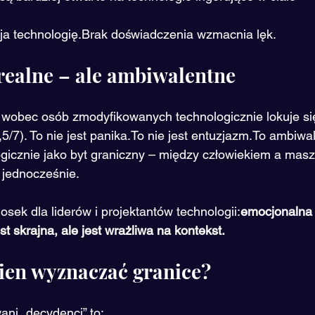
a technologię.Brak doświadczenia wzmacnia lęk.
realne – ale ambiwalentne
wobec osób zmodyfikowanych technologicznie lokuje się
,5/7). To nie jest panika.To nie jest entuzjazm.To ambiwa
gicznie jako byt graniczny – między człowiekiem a masz
 jednocześnie.
sek dla liderów i projektantów technologii:
emocjonalna 
t skrajna, ale jest wrażliwa na kontekst.
ien wyznaczać granice?
ni „decydenci” to: