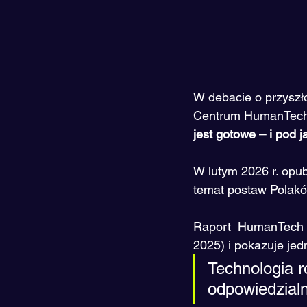
W debacie o przyszło
Centrum HumanTech 
jest gotowe – i pod 
W lutym 2026 r. opu
temat postaw Polakó
Raport_HumanTech_cy
2025) i pokazuje je
Technologia r
odpowiedzialn