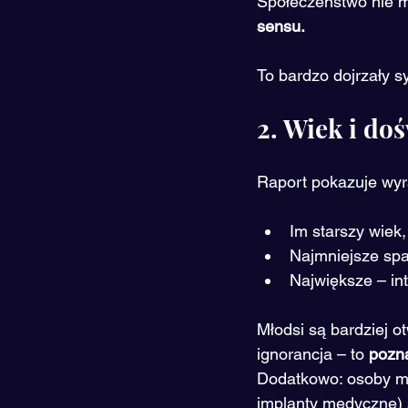
Społeczeństwo nie mó
sensu.
To bardzo dojrzały s
2. Wiek i do
Raport pokazuje wyr
Im starszy wiek,
Najmniejsze spa
Największe – int
Młodsi są bardziej ot
ignorancja – to 
pozn
Dodatkowo: osoby ma
implanty medyczne) s