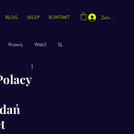
BLOG
SKLEP
KONTAKT
Zaloguj się
Rozwój
Web3
Polacy
adań
t