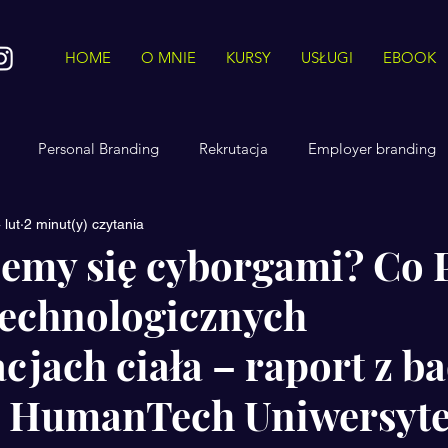
HOME
O MNIE
KURSY
USŁUGI
EBOOK
Personal Branding
Rekrutacja
Employer branding
 lut
2 minut(y) czytania
Reklama
Mindset
CH.AI.NGE
iemy się cyborgami? Co 
technologicznych
cjach ciała – raport z b
 HumanTech Uniwersyte