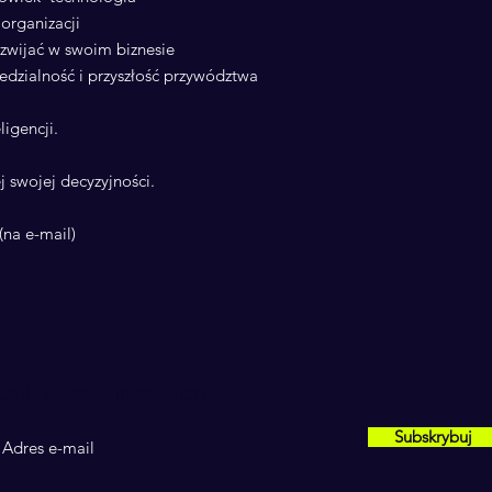
organizacji
ozwijać w swoim biznesie
zialność i przyszłość przywództwa
ligencji.
j swojej decyzyjności.
(na e-mail)
Daily dose of inspiration
Subskrybuj