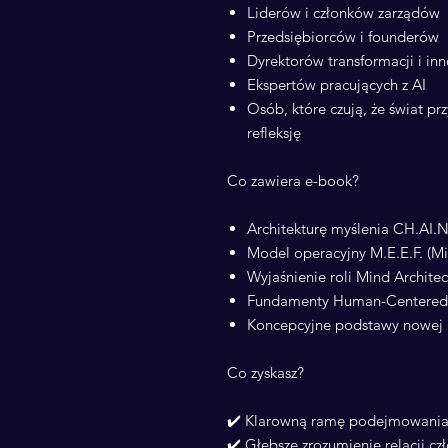
Liderów i członków zarządów
Przedsiębiorców i founderów
Dyrektorów transformacji i in
Ekspertów pracujących z AI
Osób, które czują, że świat prz
refleksję
Co zawiera e-book?
Architekturę myślenia CH.AI
Model operacyjny M.E.E.F. (Mi
Wyjaśnienie roli Mind Architec
Fundamenty Human-Centered
Koncepcyjne podstawy nowej 
Co zyskasz?
✔️ Klarowną ramę podejmowania d
✔️ Głębsze zrozumienie relacji c