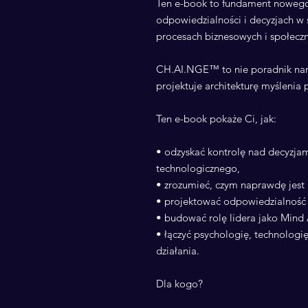
Ten e-book to fundament nowego
odpowiedzialności i decyzjach w 
procesach biznesowych i społecz
CH.AI.NGE™ to nie poradnik nar
projektuje architekturę myślenia
Ten e-book pokaże Ci, jak:
• odzyskać kontrolę nad decyzjam
technologicznego,
• zrozumieć, czym naprawdę jest
• projektować odpowiedzialność w
• budować rolę lidera jako Mind 
• łączyć psychologię, technologię
działania.
Dla kogo?