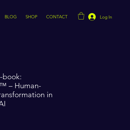
BLOG
SHOP
CONTACT
Log In
E-book:
™ – Human-
ansformation in
AI