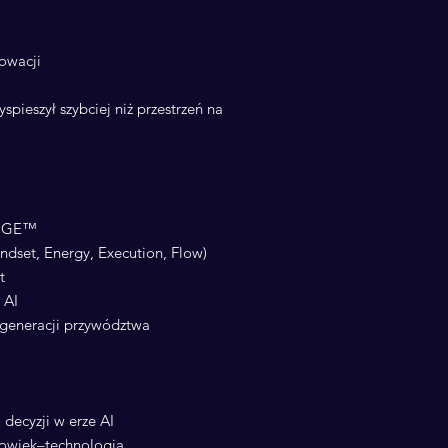
nowacji
yspieszył szybciej niż przestrzeń na
.NGE™
ndset, Energy, Execution, Flow)
t
 AI
generacji przywództwa
ecyzji w erze AI
złowiek–technologia