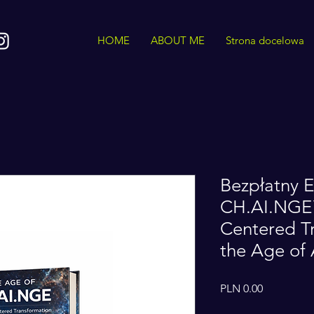
HOME
ABOUT ME
Strona docelowa
Bezpłatny 
CH.AI.NGE
Centered Tr
the Age of 
Price
PLN 0.00