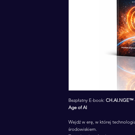
Bezpłatny E-book:
CH.AI.NGE™ –
Age of AI
Wejdź w erę, w której technologia
środowiskiem.