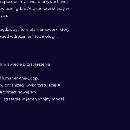
 sposobu myślenia o przywództwie,
świecie, gdzie AI współuczestniczy w
nych.
zędziowy. To meta-framework, który
 przed wdrożeniem technologii.
i w świecie przyspieszenia
 Human-in-the-Loop,
 organizacji wykorzystującej AI,
Architect nowej ery,
 i strategię w jeden spójny model