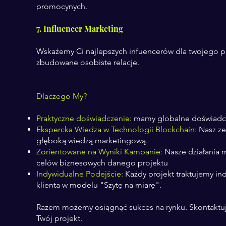
promocynych.
7. Influencer Marketing
Wskażemy Ci najlepszych infuencerów dla twojego pr
zbudowane osobiste relacje.
Dlaczego My?
Praktyczne doświadczenie:
mamy globalne doświadcz
Ekspercka Wiedza w Technologii Blockchain:
Nasz ze
głęboką wiedzą marketingową.
Zorientowane na Wyniki Kampanie:
Nasze działania 
celów biznesowych danego projektu
Indywidualne Podejście:
Każdy projekt traktujemy in
klienta w modelu "Szytę na miarę".
Razem możemy osiągnąć sukces na rynku. Skontaktu
Twój projekt.