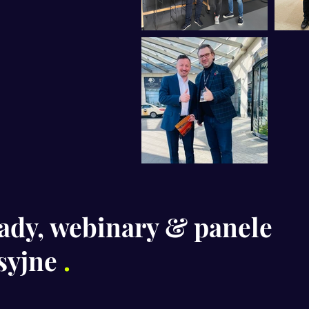
dy, webinary & panele
syjne
.