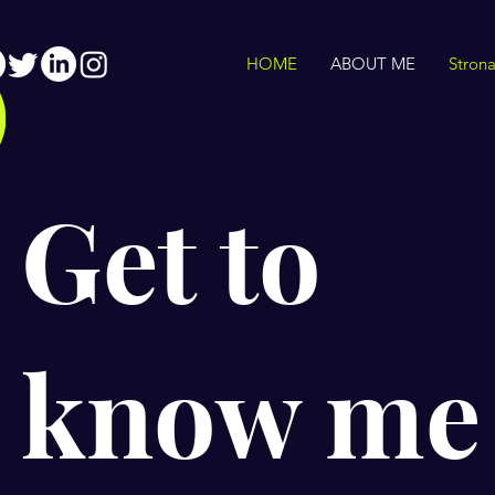
HOME
ABOUT ME
Stron
Get to
know m