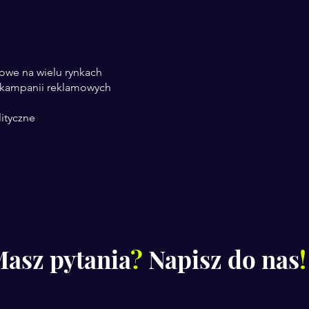
owe na wielu rynkach
 kampanii reklamowych
lityczne
asz pytania
?
Napisz do nas
!