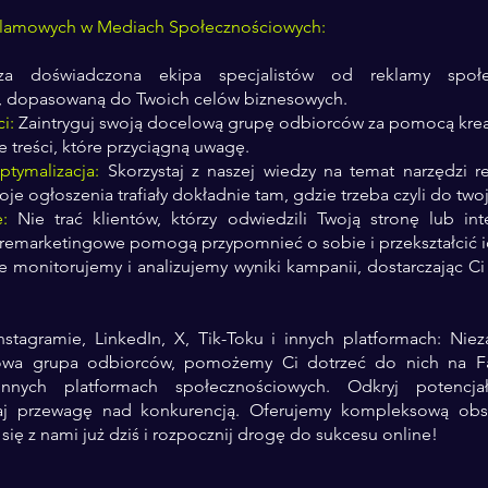
klamowych w Mediach Społecznościowych:
 doświadczona ekipa specjalistów od reklamy społec
ę, dopasowaną do Twoich celów biznesowych.
i:
Zaintryguj swoją docelową grupę odbiorców za pomocą krea
 treści, które przyciągną uwagę.
ptymalizacja:
Skorzystaj z naszej wiedzy na temat narzędzi
je ogłoszenia trafiały dokładnie tam, gdzie trzeba czyli do two
:
Nie trać klientów, którzy odwiedzili Twoją stronę lub int
 remarketingowe pomogą przypomnieć o sobie i przekształcić ic
e monitorujemy i analizujemy wyniki kampanii, dostarczając Ci
tagramie, LinkedIn, X, Tik-Toku i innych platformach: Niez
lowa grupa odbiorców, pomożemy Ci dotrzeć do nich na Fa
i innych platformach społecznościowych. Odkryj potenc
kaj przewagę nad konkurencją. Oferujemy kompleksową ob
się z nami już dziś i rozpocznij drogę do sukcesu online!