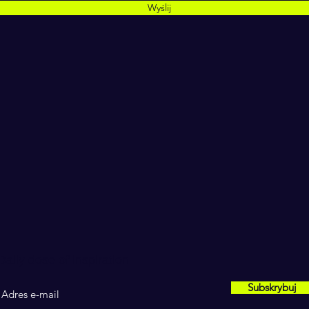
Wyślij
Daily dose of inspiration
Subskrybuj