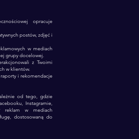
znościowej opracuje
tywnych postów, zdjęć i
 reklamowych w mediach
jej grupy docelowej.
erakcjonowali z Twoimi
h w klientów.
 raporty i rekomendacje
ależnie od tego, gdzie
cebooku, Instagramie,
jał reklam w mediach
sługę, dostosowaną do