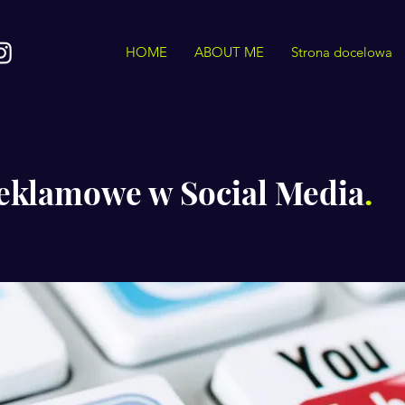
HOME
ABOUT ME
Strona docelowa
eklamowe w Social Media
.