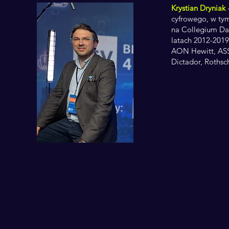
Krystian Dryniak
-
cyfrowego, w tym
na Collegium Da 
latach 2012-2019
AON Hewitt, ASSA
Dictador, Rothsc