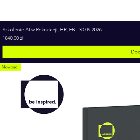
Szkolenie AI w Rekrutacji, HR, EB - 30.09.2026
Cena
1840,00 zł
Dod
Nowość