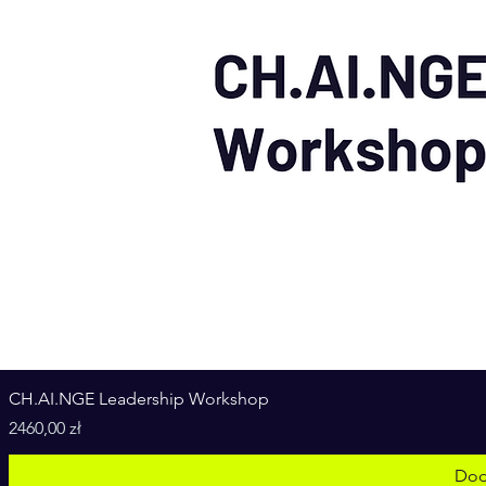
CH.AI.NGE Leadership Workshop
Cena
2460,00 zł
Dod