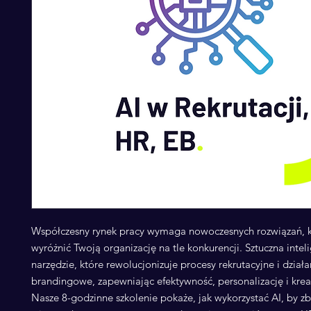
Współczesny rynek pracy wymaga nowoczesnych rozwiązań,
wyróżnić Twoją organizację na tle konkurencji. Sztuczna inteli
narzędzie, które rewolucjonizuje procesy rekrutacyjne i dział
brandingowe, zapewniając efektywność, personalizację i kre
Nasze 8-godzinne szkolenie pokaże, jak wykorzystać AI, by 