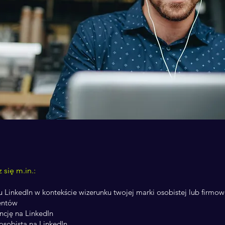
 się m.in.:
u LinkedIn w kontekście wizerunku twojej marki osobistej lub firmow
ientów
ncję na LinkedIn
sobistą na LinkedIn