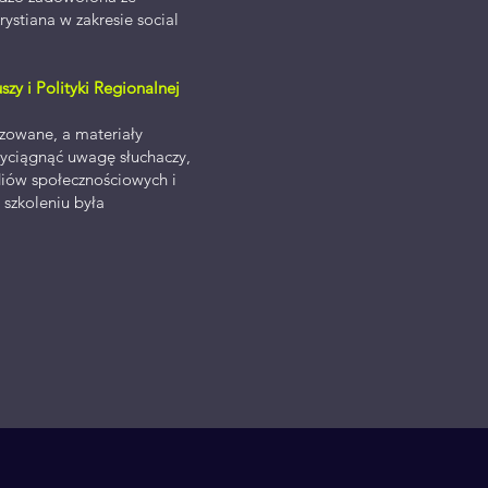
stiana w zakresie social
zy i Polityki Regionalnej
izowane, a materiały
zyciągnąć uwagę słuchaczy,
diów społecznościowych i
szkoleniu była