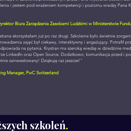
enia i jestem pod wrażeniem kompetencji i poziomu wiedzy Pana Kry
rektor Biura Zarządzania Zasobami Ludzkimi w Ministerstwie Fundus
stiana skorzystałam już po raz drugi. Szkolenie było świetnie zorgan
wadzenia zajęć był ciekawy, interaktywny i angażujący. Potrafił pr
i odpowiada na pytania. Krystian ma szeroką wiedzę w dziedzinie me
arze LinkedIn oraz Open Source. Dodatkowo, komunikacja przed i po 
nie zainwestowany! Dziękuję raz jeszcze!"
ting Manager, PwC Switzerland
ższych szkoleń
.