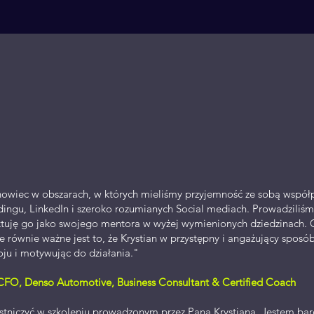
howiec w obszarach, w których mieliśmy przyjemność ze sobą współp
ingu, LinkedIn i szeroko rozumianych Social mediach. Prowadziliśm
aktuję go jako swojego mentora w wyżej wymienionych dziedzinach.
le równie ważne jest to, że Krystian w przystępny i angażujący spos
oju i motywując do działania."
FO, Denso Automotive, Business Consultant & Certified Coach
tniczyć w szkoleniu prowadzonym przez Pana Krystiana. Jestem ba