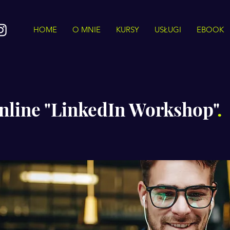
HOME
O MNIE
KURSY
USŁUGI
EBOOK
nline "LinkedIn Workshop"
.