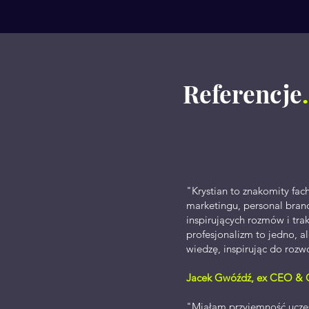
Referencje
.
"Krystian to znakomity fac
marketingu, personal brand
inspirujących rozmów i tr
profesjonalizm to jedno, a
wiedzę, inspirując do rozw
Jacek Gwóźdź, ex CEO & C
"Miałam przyjemność uczes