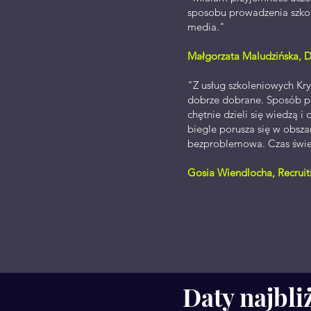
sposobu prowadzenia szkol
media."
Małgorzata Maludzińska, Dy
"Z usług szkoleniowych Kry
dobrze dobrane. Sposób pro
chętnie dzieli się wiedzą 
biegle porusza się w obsz
bezproblemowa. Czas świet
Gosia Wiendlocha, Recrui
Daty najbli