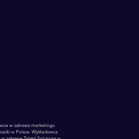
owca w zakresie marketingu
0 osób w Polsce. Wykładowca
 w zakresie Talent Solutions w