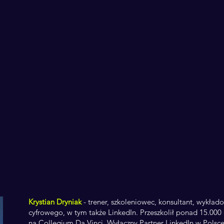
Krystian Dryniak
- trener, szkoleniowec, konsultant, wykład
cyfrowego, w tym także LinkedIn. Przeszkolił ponad 15.00
na Collegium Da Vinci. Wyłączny Partner LinkedIn w Polsce