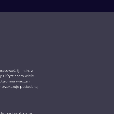
racować, tj. m.in. w
y z Krystianem wiele
 Ogromna wiedza i
ób przekazuje posiadaną
rdzo zadowolona ze