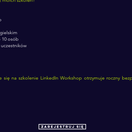
z moich szkoleń?
b
ngielskim
o 10 osób
 uczestników
ze się na
szkolenie LinkedIn Workshop otrzymuje roczny bezp
Zarejestruj się