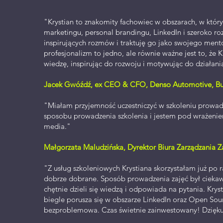
"Krystian to znakomity fachowiec w obszarach, w któr
marketingu, personal brandingu, LinkedIn i szeroko r
inspirujących rozmów i traktuję go jako swojego men
profesjonalizm to jedno, ale równie ważne jest to, że
wiedzę, inspirując do rozwoju i motywując do działani
Jacek Gwóźdź, ex CEO & CFO, Denso Automotive, Bus
"Miałam przyjemność uczestniczyć w szkoleniu prowa
sposobu prowadzenia szkolenia i jestem pod wrażenie
media."
Małgorzata Maludzińska, Dyrektor Biura Zarządzania Z
"Z usług szkoleniowych Krystiana skorzystałam już po r
dobrze dobrane. Sposób prowadzenia zajęć był ciekawy,
chętnie dzieli się wiedzą i odpowiada na pytania. Kr
biegle porusza się w obszarze LinkedIn oraz Open Sou
bezproblemowa. Czas świetnie zainwestowany! Dziękuj