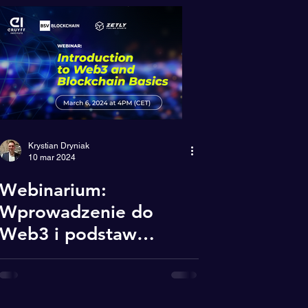
Krystian Dryniak
10 mar 2024
Webinarium:
Wprowadzenie do
Web3 i podstaw
Blockchain w branży
piłkarskiej z Johan
Cruyff Institute oraz