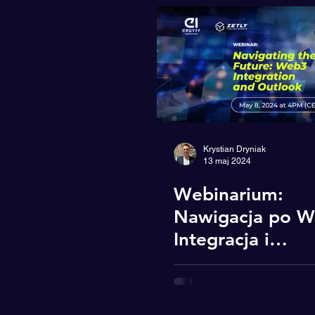
AI
Innowacje
LinkedIn
Krystian Dryniak
13 maj 2024
Webinarium:
Nawigacja po W
Integracja i
Perspektywy na
Przyszłość (wers
angielska)