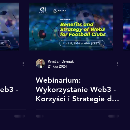
Reklama
Mindset
CH.AI.NGE
Krystian Dryniak
21 kwi 2024
Webinarium:
eb3 -
Wykorzystanie Web3 -
Korzyści i Strategie dla
klubów piłkarskich
ja
(wersja angielska)