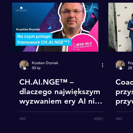
AI
Innowacje
LinkedIn
Reklama
Mindset
Krystian Dryniak
Kry
30 lip
28
CH.AI.NGE™ –
Coac
dlaczego największym
przy
wyzwaniem ery AI nie
prz
jest technologia, lecz
człowiek, Podcast
WSB-NLU po