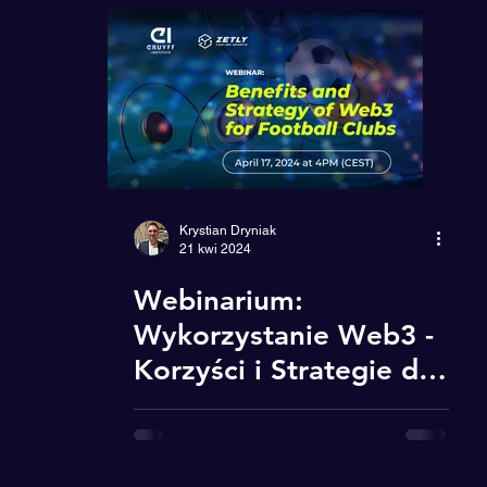
Reklama
Mindset
CH.AI.NGE
Krystian Dryniak
21 kwi 2024
Webinarium:
Wykorzystanie Web3 -
Korzyści i Strategie dla
klubów piłkarskich
(wersja angielska)