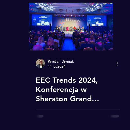
Reklama
Mindset
CH.AI.NGE
Krystian Dryniak
11 lut 2024
EEC Trends 2024,
Konferencja w
Sheraton Grand
Warsaw -
rekomendacje dla
rządzących