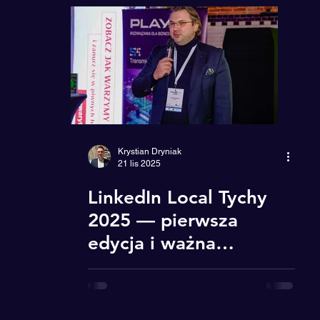
Reklama
Mindset
CH.AI.NGE
Krystian Dryniak
21 lis 2025
LinkedIn Local Tychy
2025 — pierwsza
edycja i ważna
rozmowa o przyszłości