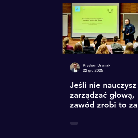
AI
Innowacje
LinkedIn
Reklama
Mindset
Krystian Dryniak
22 gru 2025
Jeśli nie nauczysz
zarządzać głową,
zawód zrobi to za
Ciebie