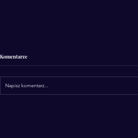
Komentarze
Napisz komentarz...
CH.AI.NGE™ – dlaczego
Czy w erze 
największym wyzwaniem ery
inteligencji
AI nie jest technologia, lecz
jest decyde
człowiek, Podcast WSB-NLU
tylko opera
po godzinach 2.0