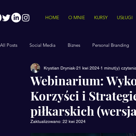
HOME
O MNIE
KURSY
USŁUGI
All Posts
Social Media
Biznes
Personal Branding
Krystian Dryniak
21 kwi 2024
1 minut(y) czytani
AI
Innowacje
LinkedIn
Reklama
Mindset
Webinarium: Wyko
Korzyści i Strategi
piłkarskich (wersja
Zaktualizowano:
22 kwi 2024