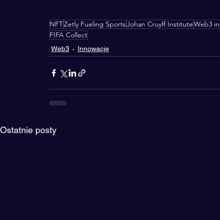
NFT
Zetly Fueling Sports
Johan Cruyff Institute
Web3 in 
FIFA Collect
Web3
Innowacje
Ostatnie posty